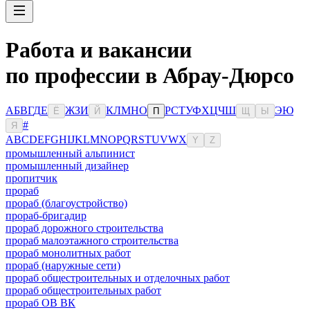
Работа и вакансии
по профессии в Абрау-Дюрсо
А
Б
В
Г
Д
Е
Ж
З
И
К
Л
М
Н
О
Р
С
Т
У
Ф
Х
Ц
Ч
Ш
Э
Ю
Ё
Й
П
Щ
Ы
#
Я
A
B
C
D
E
F
G
H
I
J
K
L
M
N
O
P
Q
R
S
T
U
V
W
X
Y
Z
промышленный альпинист
промышленный дизайнер
пропитчик
прораб
прораб (благоустройство)
прораб-бригадир
прораб дорожного строительства
прораб малоэтажного строительства
прораб монолитных работ
прораб (наружные сети)
прораб общестроительных и отделочных работ
прораб общестроительных работ
прораб ОВ ВК