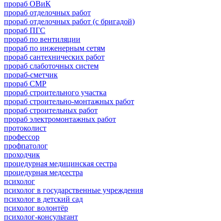
прораб ОВиК
прораб отделочных работ
прораб отделочных работ (с бригадой)
прораб ПГС
прораб по вентиляции
прораб по инженерным сетям
прораб сантехнических работ
прораб слаботочных систем
прораб-сметчик
прораб СМР
прораб строительного участка
прораб строительно-монтажных работ
прораб строительных работ
прораб электромонтажных работ
протоколист
профессор
профпатолог
проходчик
процедурная медицинская сестра
процедурная медсестра
психолог
психолог в государственные учреждения
психолог в детский сад
психолог волонтёр
психолог-консультант