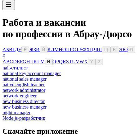
Работа и вакансии
по профессии в Абрау-Дюрсо
А
Б
В
Г
Д
Е
Ж
З
И
К
Л
М
Н
О
П
Р
С
Т
У
Ф
Х
Ц
Ч
Ш
Э
Ю
Ё
Й
Щ
Ы
Я
#
A
B
C
D
E
F
G
H
I
J
K
L
M
O
P
Q
R
S
T
U
V
W
X
N
Y
Z
nail-стилист
national key account manager
national sales manager
native english teacher
network administrator
network engineer
new business director
new business manager
night manager
Node.js-разработчик
Скачайте приложение