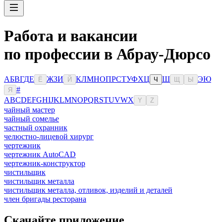
Работа и вакансии
по профессии в Абрау-Дюрсо
А
Б
В
Г
Д
Е
Ж
З
И
К
Л
М
Н
О
П
Р
С
Т
У
Ф
Х
Ц
Ш
Э
Ю
Ё
Й
Ч
Щ
Ы
#
Я
A
B
C
D
E
F
G
H
I
J
K
L
M
N
O
P
Q
R
S
T
U
V
W
X
Y
Z
чайный мастер
чайный сомелье
частный охранник
челюстно-лицевой хирург
чертежник
чертежник AutoCAD
чертежник-конструктор
чистильщик
чистильщик металла
чистильщик металла, отливок, изделий и деталей
член бригады ресторана
Скачайте приложение