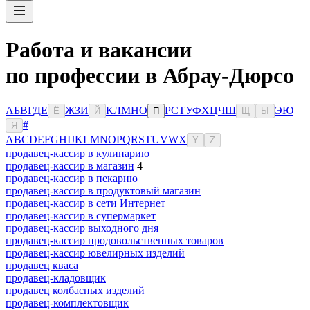
Работа и вакансии
по профессии в Абрау-Дюрсо
А
Б
В
Г
Д
Е
Ж
З
И
К
Л
М
Н
О
Р
С
Т
У
Ф
Х
Ц
Ч
Ш
Э
Ю
Ё
Й
П
Щ
Ы
#
Я
A
B
C
D
E
F
G
H
I
J
K
L
M
N
O
P
Q
R
S
T
U
V
W
X
Y
Z
продавец-кассир в кулинарию
продавец-кассир в магазин
4
продавец-кассир в пекарню
продавец-кассир в продуктовый магазин
продавец-кассир в сети Интернет
продавец-кассир в супермаркет
продавец-кассир выходного дня
продавец-кассир продовольственных товаров
продавец-кассир ювелирных изделий
продавец кваса
продавец-кладовщик
продавец колбасных изделий
продавец-комплектовщик