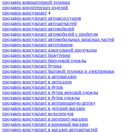
продавец компьютерной техники
продавец кондитерских изделий
продавец-консультант
4
продавец-консультант автоаксессуаров
продавец-консультант автозапчастей
продавец-консультант автомобилей
продавец-консультант автомобилей с пробегом
продавец-консультант автомобильных запасных частей
продавец-консультант автотоваров
продавец-консультант алкогольной продукции
продавец-консультант бижутерии
продавец-консультант брендовой одежды
продавец-консультант бутика
продавец-консультант бытовой техники и электроники
продавец-консультант в автомагазин
продавец-консультант в автосалон
продавец-консультант в бутик
продавец-консультант в бутик женской одежды
продавец-консультант в бутик одежды
продавец-консультант в ветеринарную аптеку
продавец-консультант в детский магазин
продавец-консультант велосипедов
продавец-консультант в интернет-магазин
продавец-консультант в книжный магазин
продавец-консультант в магазин автозапчастей