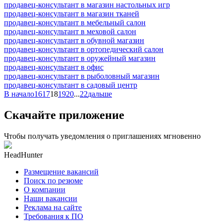
продавец-консультант в магазин настольных игр
продавец-консультант в магазин тканей
продавец-консультант в мебельный салон
продавец-консультант в меховой салон
продавец-консультант в обувной магазин
продавец-консультант в ортопедический салон
продавец-консультант в оружейный магазин
продавец-консультант в офис
продавец-консультант в рыболовный магазин
продавец-консультант в садовый центр
В начало
16
17
18
19
20
...
22
дальше
Скачайте приложение
Чтобы получать уведомления о приглашениях мгновенно
HeadHunter
Размещение вакансий
Поиск по резюме
О компании
Наши вакансии
Реклама на сайте
Требования к ПО