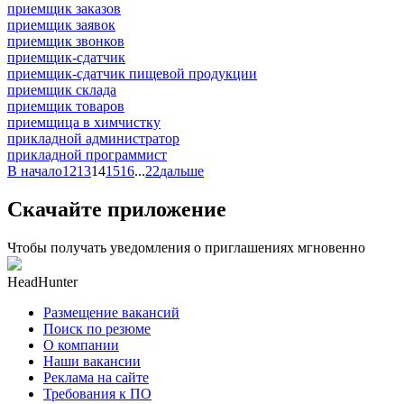
приемщик заказов
приемщик заявок
приемщик звонков
приемщик-сдатчик
приемщик-сдатчик пищевой продукции
приемщик склада
приемщик товаров
приемщица в химчистку
прикладной администратор
прикладной программист
В начало
12
13
14
15
16
...
22
дальше
Скачайте приложение
Чтобы получать уведомления о приглашениях мгновенно
HeadHunter
Размещение вакансий
Поиск по резюме
О компании
Наши вакансии
Реклама на сайте
Требования к ПО