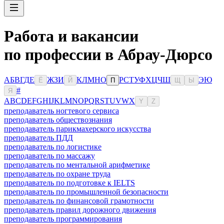
Работа и вакансии
по профессии в Абрау-Дюрсо
А
Б
В
Г
Д
Е
Ж
З
И
К
Л
М
Н
О
Р
С
Т
У
Ф
Х
Ц
Ч
Ш
Э
Ю
Ё
Й
П
Щ
Ы
#
Я
A
B
C
D
E
F
G
H
I
J
K
L
M
N
O
P
Q
R
S
T
U
V
W
X
Y
Z
преподаватель ногтевого сервиса
преподаватель обществознания
преподаватель парикмахерского искусства
преподаватель ПДД
преподаватель по логистике
преподаватель по массажу
преподаватель по ментальной арифметике
преподаватель по охране труда
преподаватель по подготовке к IELTS
преподаватель по промышленной безопасности
преподаватель по финансовой грамотности
преподаватель правил дорожного движения
преподаватель программирования