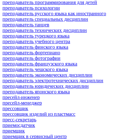
преподаватель программирования для детей
преподаватель психологии
преподаватель русского языка как иностранного
преподаватель специальных дисциплин
преподаватель танцев
преподаватель технических дисциплин
преподаватель турецкого языка
преподаватель учебного центра
преподаватель финского языка
преподаватель фортепиано
преподаватель фотографии
преподаватель французского языка
преподаватель чешского языка
преподаватель экономических дисциплин
преподаватель электротехнических дисциплин
преподаватель юридических дисциплин
преподаватель японского языка
пресейл-инженер
пресейл-менеджер
прессовщик
прессовщик изделий из пластмасс
пресс-секретарь
приемосдатчик
приемщик
приемщик в сервисный центр