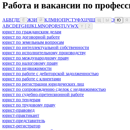
Работа и вакансии по профес
А
Б
В
Г
Д
Е
Ж
З
И
К
Л
М
Н
О
П
Р
С
Т
У
Ф
Х
Ц
Ч
Ш
Э
Ё
Й
Щ
Ы
Ю
Я
A
B
C
D
E
F
G
H
I
J
K
L
M
N
O
P
Q
R
S
T
U
V
W
X
Y
Z
юрист по гражданским делам
юрист по договорной работе
юрист по земельным вопросам
юрист по интеллектуальной собственности
юрист по исполнительному производству
юрист по международному праву
юрист по налоговому праву
юрист по недвижимости
юрист по работе с дебиторской задолженностью
юрист по работе с клиентами
юрист по регистрации юридических лиц
юрист по сопровождению сделок с недвижимостью
юрист по судебно-претензионной работе
юрист по тендерам
юрист по трудовому праву
юрист-правовед
юрист-практикант
юрист-представитель
юрист-регистратор