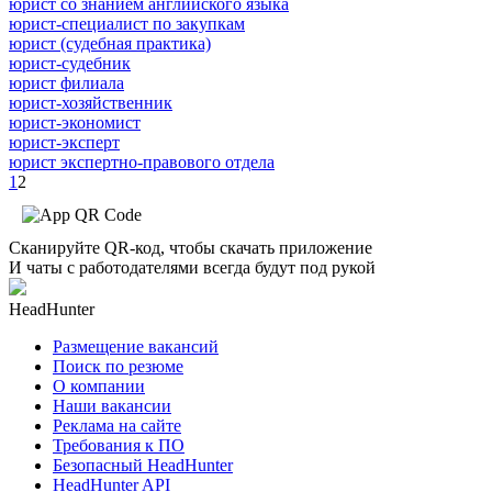
юрист со знанием английского языка
юрист-специалист по закупкам
юрист (судебная практика)
юрист-судебник
юрист филиала
юрист-хозяйственник
юрист-экономист
юрист-эксперт
юрист экспертно-правового отдела
1
2
Сканируйте QR-код, чтобы скачать приложение
И чаты с работодателями всегда будут под рукой
HeadHunter
Размещение вакансий
Поиск по резюме
О компании
Наши вакансии
Реклама на сайте
Требования к ПО
Безопасный HeadHunter
HeadHunter API