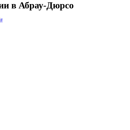
сии в Абрау-Дюрсо
#