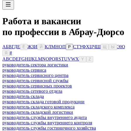
Работа и вакансии
по профессии в Абрау-Дюрсо
А
Б
В
Г
Д
Е
Ж
З
И
К
Л
М
Н
О
П
С
Т
У
Ф
Х
Ц
Ч
Ш
Э
Ю
Ё
Й
Р
Щ
Ы
#
Я
A
B
C
D
E
F
G
H
I
J
K
L
M
N
O
P
Q
R
S
T
U
V
W
X
Y
Z
руководитель сектора логистики
руководитель сервиса
руководитель сервисного центра
руководитель сервисной службы
руководитель сервисных проектов
руководитель сетевого отдела
руководитель склада
руководитель склада готовой продукции
руководитель складского комплекса
руководитель складской логистики
руководитель службы внутреннего аудита
руководитель службы внутреннего контроля
руководитель службы гостиничного хозяйства