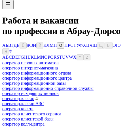
Работа и вакансии
по профессии в Абрау-Дюрсо
А
Б
В
Г
Д
Е
Ж
З
И
К
Л
М
Н
П
Р
С
Т
У
Ф
Х
Ц
Ч
Ш
Э
Ю
Ё
Й
О
Щ
Ы
#
Я
A
B
C
D
E
F
G
H
I
J
K
L
M
N
O
P
Q
R
S
T
U
V
W
X
Y
Z
оператор игровых автоматов
оператор интернет-магазина
оператор информационного отдела
оператор информационного центра
оператор информационной базы
оператор информационно-справочной службы
оператор исходящих звонков
оператор-кассир
4
оператор-кассир АЗС
оператор квеста
оператор клиентского сервиса
оператор клиентской базы
оператор колл-центра