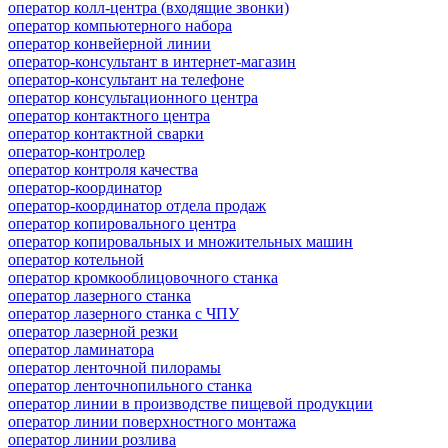
оператор колл-центра (входящие звонки)
оператор компьютерного набора
оператор конвейерной линии
оператор-консультант в интернет-магазин
оператор-консультант на телефоне
оператор консультационного центра
оператор контактного центра
оператор контактной сварки
оператор-контролер
оператор контроля качества
оператор-координатор
оператор-координатор отдела продаж
оператор копировального центра
оператор копировальных и множительных машин
оператор котельной
оператор кромкооблицовочного станка
оператор лазерного станка
оператор лазерного станка с ЧПУ
оператор лазерной резки
оператор ламинатора
оператор ленточной пилорамы
оператор ленточнопильного станка
оператор линии в производстве пищевой продукции
оператор линии поверхностного монтажа
оператор линии розлива