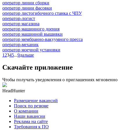
оператор линии сборки
оператор линии фасовки
оператор листогибочного станка с ЧПУ
оператор-логист
оператор магазина
оператор машинного доения
оператор машинной вышивки
оператор мембранно-вакуумного пресса
оператор-механик
оператор моечной установки
1
2
3
4
5
...
9
дальше
Скачайте приложение
Чтобы получать уведомления о приглашениях мгновенно
HeadHunter
Размещение вакансий
Поиск по резюме
О компании
Наши вакансии
Реклама на сайте
Требования к ПО