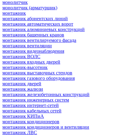
монолитчик
монолитчик (арматурщик)
монтажник
монтажник абонентских линий
монтажник автоматических ворот
монтажник алюминиевых конструкций
монтажник башенных кранов
монтажник вентилируемого фасада
монтажник вентиляции
монтажник видеонаблюдения
монтажник ВОЛС
монтажник входных дверей
монтажник-высотник
монтажник выставочных стендов
монтажник газового оборудования
монтажник дверей
монтажник жалюзи
монтажник железобетонных конструкций
монтажник инженерных систем
монтажник интернет-сетей
монтажник кабельных сетей
монтажник КИПиА
монтажник кондиционеров
монтажник кондиционеров и вентиляции
монтажник ЛВС