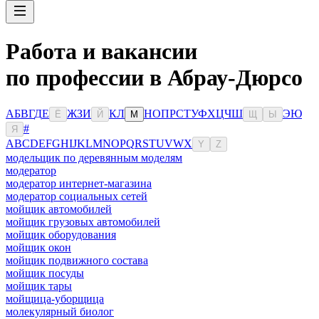
Работа и вакансии
по профессии в Абрау-Дюрсо
А
Б
В
Г
Д
Е
Ж
З
И
К
Л
Н
О
П
Р
С
Т
У
Ф
Х
Ц
Ч
Ш
Э
Ю
Ё
Й
М
Щ
Ы
#
Я
A
B
C
D
E
F
G
H
I
J
K
L
M
N
O
P
Q
R
S
T
U
V
W
X
Y
Z
модельщик по деревянным моделям
модератор
модератор интернет-магазина
модератор социальных сетей
мойщик автомобилей
мойщик грузовых автомобилей
мойщик оборудования
мойщик окон
мойщик подвижного состава
мойщик посуды
мойщик тары
мойщица-уборщица
молекулярный биолог