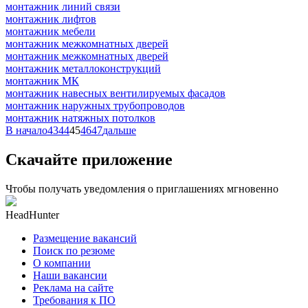
монтажник линий связи
монтажник лифтов
монтажник мебели
монтажник межкомнатных дверей
монтажник межкомнатных дверей
монтажник металлоконструкций
монтажник МК
монтажник навесных вентилируемых фасадов
монтажник наружных трубопроводов
монтажник натяжных потолков
В начало
43
44
45
46
47
дальше
Скачайте приложение
Чтобы получать уведомления о приглашениях мгновенно
HeadHunter
Размещение вакансий
Поиск по резюме
О компании
Наши вакансии
Реклама на сайте
Требования к ПО