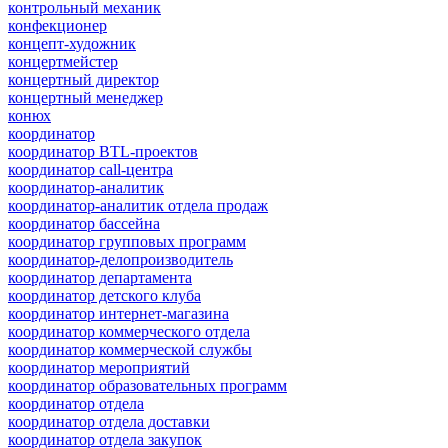
контрольный механик
конфекционер
концепт-художник
концертмейстер
концертный директор
концертный менеджер
конюх
координатор
координатор BTL-проектов
координатор call-центра
координатор-аналитик
координатор-аналитик отдела продаж
координатор бассейна
координатор групповых программ
координатор-делопроизводитель
координатор департамента
координатор детского клуба
координатор интернет-магазина
координатор коммерческого отдела
координатор коммерческой службы
координатор мероприятий
координатор образовательных программ
координатор отдела
координатор отдела доставки
координатор отдела закупок