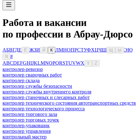
Работа и вакансии
по профессии в Абрау-Дюрсо
А
Б
В
Г
Д
Е
Ж
З
И
Л
М
Н
О
П
Р
С
Т
У
Ф
Х
Ц
Ч
Ш
Э
Ю
Ё
Й
К
Щ
Ы
#
Я
A
B
C
D
E
F
G
H
I
J
K
L
M
N
O
P
Q
R
S
T
U
V
W
X
Y
Z
контролер-ревизор
контролер сварочных работ
контролер склада
контролер службы безопасности
контролер службы внутреннего контроля
контролер станочных и слесарных работ
контролер технического состояния автотранспортных средств
контролер технологического процесса
контролер торгового зала
контролер торговых точек
контролер-упаковщик
контролер управления
контрольный мастер