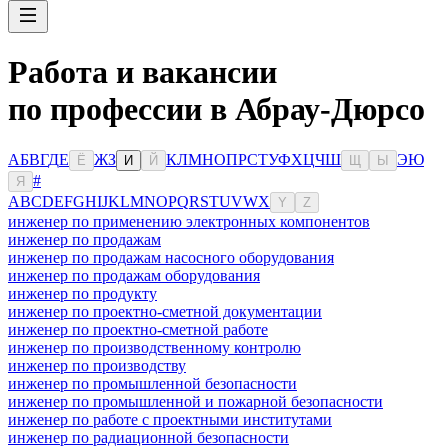
Работа и вакансии
по профессии в Абрау-Дюрсо
А
Б
В
Г
Д
Е
Ж
З
К
Л
М
Н
О
П
Р
С
Т
У
Ф
Х
Ц
Ч
Ш
Э
Ю
Ё
И
Й
Щ
Ы
#
Я
A
B
C
D
E
F
G
H
I
J
K
L
M
N
O
P
Q
R
S
T
U
V
W
X
Y
Z
инженер по применению электронных компонентов
инженер по продажам
инженер по продажам насосного оборудования
инженер по продажам оборудования
инженер по продукту
инженер по проектно-сметной документации
инженер по проектно-сметной работе
инженер по производственному контролю
инженер по производству
инженер по промышленной безопасности
инженер по промышленной и пожарной безопасности
инженер по работе с проектными институтами
инженер по радиационной безопасности