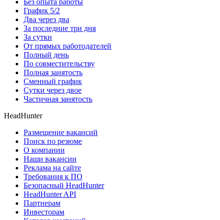
Без опыта работы
График 5/2
Два через два
За последние три дня
За сутки
От прямых работодателей
Полный день
По совместительству
Полная занятость
Сменный график
Сутки через двое
Частичная занятость
HeadHunter
Размещение вакансий
Поиск по резюме
О компании
Наши вакансии
Реклама на сайте
Требования к ПО
Безопасный HeadHunter
HeadHunter API
Партнерам
Инвесторам