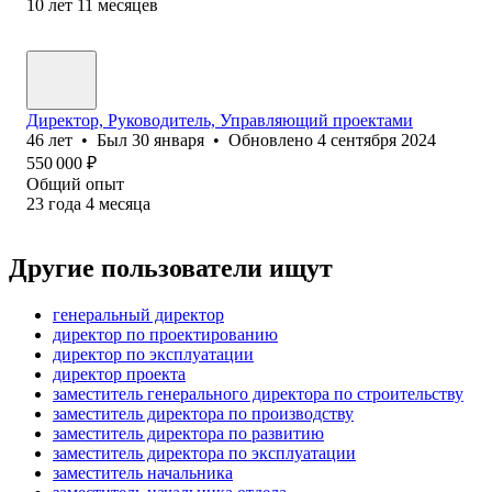
10
лет
11
месяцев
Директор, Руководитель, Управляющий проектами
46
лет
•
Был
30 января
•
Обновлено
4 сентября 2024
550 000
₽
Общий опыт
23
года
4
месяца
Другие пользователи ищут
генеральный директор
директор по проектированию
директор по эксплуатации
директор проекта
заместитель генерального директора по строительству
заместитель директора по производству
заместитель директора по развитию
заместитель директора по эксплуатации
заместитель начальника