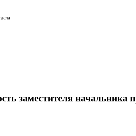
тдела
ость заместителя начальника п