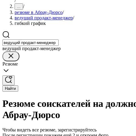
/
/
...
резюме в Абрау-Дюрсо
/
ведущий продакт-менеджер
/
гибкий график
ведущий продакт-менеджер
Резюме
Найти
Резюме соискателей на должн
Абрау-Дюрсо
Чтобы видеть все резюме, зарегистрируйтесь
После регистрации покажем ещё 2 и откроем фото