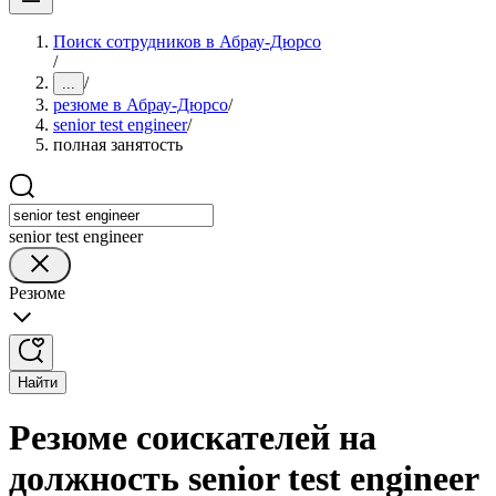
Поиск сотрудников в Абрау-Дюрсо
/
/
...
резюме в Абрау-Дюрсо
/
senior test engineer
/
полная занятость
senior test engineer
Резюме
Найти
Резюме соискателей на
должность senior test engineer