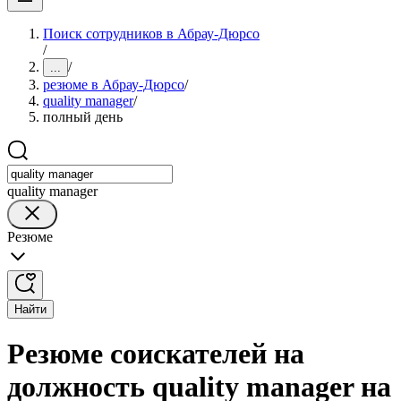
Поиск сотрудников в Абрау-Дюрсо
/
/
...
резюме в Абрау-Дюрсо
/
quality manager
/
полный день
quality manager
Резюме
Найти
Резюме соискателей на
должность quality manager на