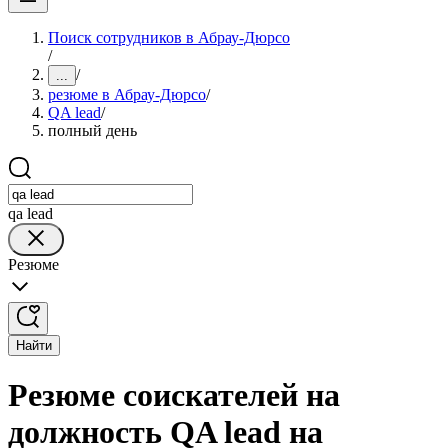
Поиск сотрудников в Абрау-Дюрсо
/
/
...
резюме в Абрау-Дюрсо
/
QA lead
/
полный день
qa lead
Резюме
Найти
Резюме соискателей на
должность QA lead на