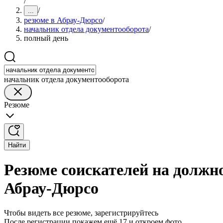
/
/
...
резюме в Абрау-Дюрсо
/
начальник отдела документооборота
/
полный день
начальник отдела документооборота
Резюме
Найти
Резюме соискателей на должн
Абрау-Дюрсо
Чтобы видеть все резюме, зарегистрируйтесь
После регистрации покажем ещё 17 и откроем фото