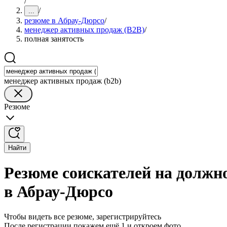
/
/
...
резюме в Абрау-Дюрсо
/
менеджер активных продаж (B2B)
/
полная занятость
менеджер активных продаж (b2b)
Резюме
Найти
Резюме соискателей на должн
в Абрау-Дюрсо
Чтобы видеть все резюме, зарегистрируйтесь
После регистрации покажем ещё 1 и откроем фото