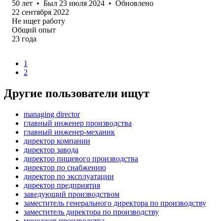
50
лет
•
Был
23 июля 2024
•
Обновлено
22 сентября 2022
Не ищет работу
Общий опыт
23
года
1
2
Другие пользователи ищут
managing director
главный инженер производства
главный инженер-механик
директор компании
директор завода
директор пищевого производства
директор по снабжению
директор по эксплуатации
директор предприятия
заведующий производством
заместитель генерального директора по производству
заместитель директора по производству
менеджер производства