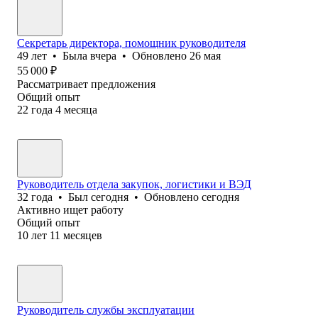
Секретарь директора, помощник руководителя
49
лет
•
Была
вчера
•
Обновлено
26 мая
55 000
₽
Рассматривает предложения
Общий опыт
22
года
4
месяца
Руководитель отдела закупок, логистики и ВЭД
32
года
•
Был
сегодня
•
Обновлено
сегодня
Активно ищет работу
Общий опыт
10
лет
11
месяцев
Руководитель службы эксплуатации