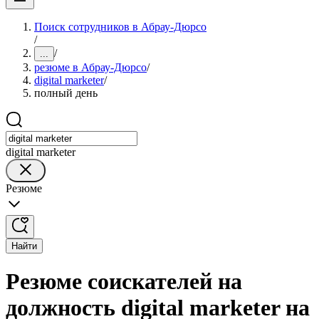
Поиск сотрудников в Абрау-Дюрсо
/
/
...
резюме в Абрау-Дюрсо
/
digital marketer
/
полный день
digital marketer
Резюме
Найти
Резюме соискателей на
должность digital marketer на