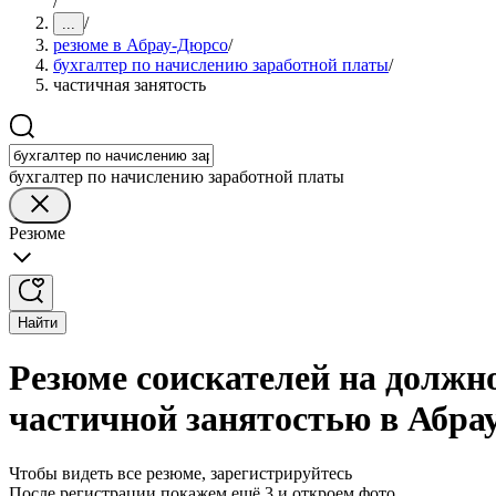
/
/
...
резюме в Абрау-Дюрсо
/
бухгалтер по начислению заработной платы
/
частичная занятость
бухгалтер по начислению заработной платы
Резюме
Найти
Резюме соискателей на должн
частичной занятостью в Абра
Чтобы видеть все резюме, зарегистрируйтесь
После регистрации покажем ещё 3 и откроем фото