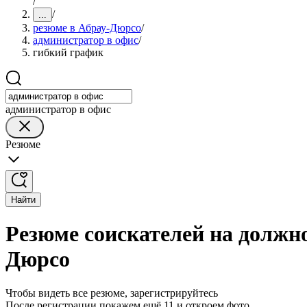
/
/
...
резюме в Абрау-Дюрсо
/
администратор в офис
/
гибкий график
администратор в офис
Резюме
Найти
Резюме соискателей на должн
Дюрсо
Чтобы видеть все резюме, зарегистрируйтесь
После регистрации покажем ещё 11 и откроем фото