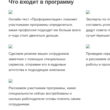
Что входит в программу
Создание
Профориентация сотрудников
резюме
Онлайн-тест «Профориентация» поможет
Эксперты по п
участниками программы определиться,
составить усп
какая профессия подходит им больше всего
дадут советы 
и куда стоит двигаться дальше.
существующег
Продвижение
Вебинары
резюме
и мастер-
Cделаем резюме ваших сотрудников
Проведем сер
заметнее с помощью специальных
и расскажем о
сервисов, отправим его в кадровые
работы и прох
агентства и подходящие компании.
Обзор
рынка труда
Расскажем участникам программы, какие
специальности сейчас востребованы и
сколько работодатели готовы платить своим
сотрудникам.