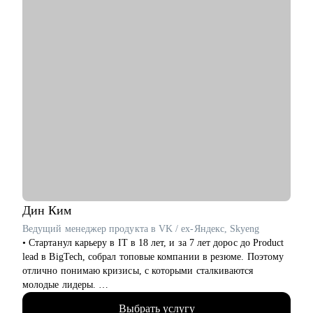
‌‌‌‌‌• подготовиться к сложному увольнению, справиться со
стрессом и выгоранием
Кому могу помочь:
Руководителям среднего и высшего звена
• PR и Маркетинг
• HR
• Административный блок
• E-commerce
Обращаю внимание, что специализируюсь только на
российском рынке поиска работы.
Дин
Ким
Ведущий менеджер продукта в VK / ex-Яндекс, Skyeng
• Стартанул карьеру в IT в 18 лет, и за 7 лет дорос до Product
lead в BigTech, собрал топовые компании в резюме. Поэтому
отлично понимаю кризисы, с которыми сталкиваются
молодые лидеры.
• Я со-основатель стартапа на этапе Seed, оценка 70млн.
Выбрать услугу
Отвечаю за продуктовую линейку и создание лучшей