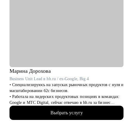
Марина
Дорохова
Business Unit Lead в hh.ru / ex-Google, Big 4
• Специализируюсь на запусках рыночных продуктов с нуля и
масштабировании б2с бизнесов.
• Работала на лидерских продуктовых позициях в командах:
Google и МТС Digital, сейчас отвечаю в hh.ru за бизнес
направление.
Выбрать услугу
• В прикладном смысле понимаю потребности работодателей
к кандидатам и сотрудникам, благодаря опыту в индустрии
HrTech.
• Применяю в работе прикладные навыки и знания в AI и