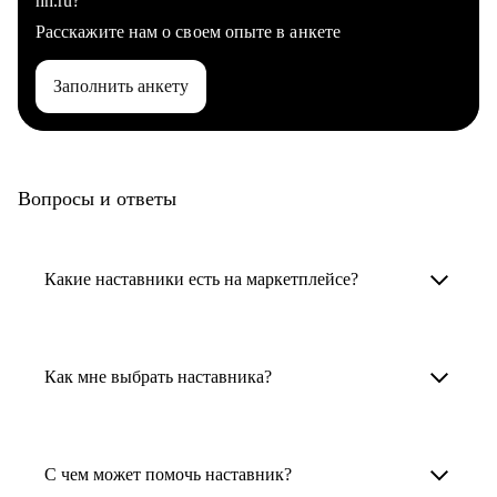
hh.ru?
Расскажите нам о своем опыте в анкете
Заполнить анкету
Вопросы и ответы
Какие наставники есть на маркетплейсе?
Карьерные наставники — это HR-
специалисты, карьерные консультанты,
Как мне выбрать наставника?
психологи, резюмерайтеры и менторы.
Умный поиск поможет в три клика выбрать
Менторы работают в ИТ, дизайне, других
наставника для достижения вашей цели.
С чем может помочь наставник?
узкоспециализированных сферах. Они