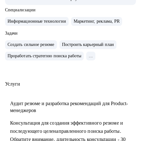
• Управляла портфелем из 30 продуктов.
• Помогаю стартапам.
Специализации
Информационные технологии
Маркетинг, реклама, PR
С чем помогу:
• Проверить ваши скиллы и разработать план роста.
Задачи
• Подготовить к собеседованиям, тестовым и самой работе.
Создать сильное резюме
Построить карьерный план
• Найти ваши точки роста и оптимальное применение
Проработать стратегию поиска работы
...
ваших текущих скиллов.
• Построить или доработать стратегию продукта.
• Понять, что делать дальше, если появилась идея продукта
• Найти зону кратного роста для вашего продукта, помочь
Услуги
посчитать рынок.
• Определить слабые места и минимизировать риски
Аудит резюме и разработка рекомендаций для Product-
вашего продукта и бизнеса
менеджеров
Консультация для создания эффективного резюме и
Кому могу помочь:
последующего целенаправленного поиска работы.
• Начинающим карьеру продакта.
Обратите внимание, длительность консультации - 30
• Профессионалам из смежных отраслей (маркетинг,