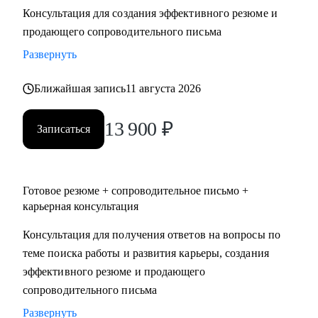
Консультация для создания эффективного резюме и
• Два высших образования - Менеджмент и Стратегическое
продающего сопроводительного письма
управление персоналом. Дополнительное образование в
сфере коучинга и карьерного консультирования.
Развернуть
Ближайшая запись
11 августа 2026
С чем помогу:
• Нет приглашений на интервью - разберем, почему рынок
13 900
₽
не видит вашу ценность, и исправим.
Записаться
• Не знаете, как выгодно представить опыт - соберем
профессиональную идентичность и упакуем опыт так,
чтобы HR заметил.
Готовое резюме + сопроводительное письмо +
• Перерыв в работе, разнородный бэкграунд (нелинейный
карьерная консультация
опыт), сложное увольнение - найдем логичную линию,
Консультация для получения ответов на вопросы по
которая закроет вопросы нанимающей стороны.
теме поиска работы и развития карьеры, создания
• Карьерный переход или выход на новый уровень дохода -
эффективного резюме и продающего
выстроим стратегию с конкретными шагами.
сопроводительного письма
• Готовитесь к важному интервью - отработаем ответы и
подсветим сильные стороны.
Развернуть