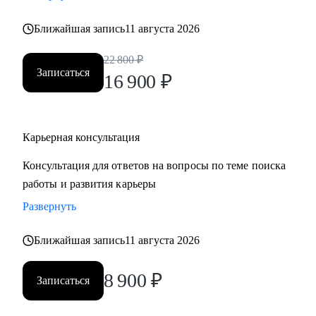
• Хотите понять рынок и своё место в нем - разберем
Ближайшая запись
11 августа 2026
тренды и ваше позиционирование.
• Хотите начать управлять своей карьерой, а не пассивно
22 800
₽
плыть по течению, но не знаете с чего начать ;)
Записаться
16 900
₽
Делаю качественный продукт за счет индивидуального
подхода и максимального погружения в запрос клиента,
Карьерная консультация
глубокой экспертизы и использования в работе различных
подходов и инструментов.
Консультация для ответов на вопросы по теме поиска
работы и развития карьеры
Развернуть
Ближайшая запись
11 августа 2026
8 900
₽
Записаться