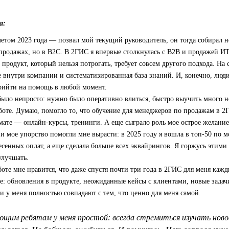
а:
етом 2023 года — позвал мой текущий руководитель, он тогда собирал н
 продажах, но в B2C. В 2ГИС я впервые столкнулась с B2B и продажей ИТ
продукт, который нельзя потрогать, требует совсем другого подхода. На 
 внутри компании и систематизированная база знаний. И, конечно, люди
прийти на помощь в любой момент.
было непросто: нужно было оперативно влиться, быстро выучить много 
боте. Думаю, помогло то, что обучение для менеджеров по продажам в 
ате — онлайн-курсы, тренинги. А еще сыграло роль мое острое желание 
 и мое упорство помогли мне вырасти: в 2025 году я вошла в топ‑50 по 
есенных оплат, а еще сделала больше всех эквайрингов. Я горжусь этими
улучшать.
боте мне нравится, что даже спустя почти три года в 2ГИС для меня кажд
е: обновления в продукте, неожиданные кейсы с клиентами, новые задач
 у меня полностью совпадают с тем, что ценно для меня самой.
щим ребятам у меня простой: всегда стремиться изучать новое 