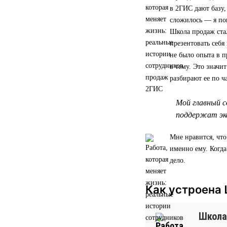
в 2ГИС дают базу,
сложилось — я по
Школа продаж стал
презентовать себя
не было опыта в п
в тему. Это значи
разбирают ее по ч
Мой главный с
поддержат экс
Мне нравится, что
именно ему. Когд
дело.
Как устроена
Школа