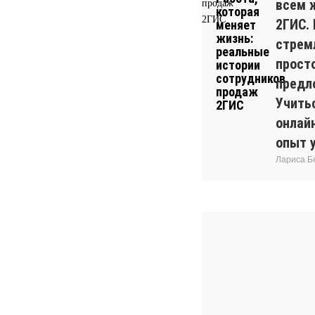
всем 
2ГИС.
стрем
прост
предл
Учитьс
онлай
опыт 
Лариса Б