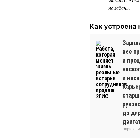
что-то не пол
не задан».
Как устроена 
Зарпла
все п
и проц
наско
и наск
Карье
старш
руков
до дир
двига
Лариса Б