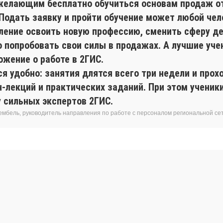
желающим бесплатно обучиться основам продаж о
 Подать заявку и пройти обучение может любой чел
ление освоить новую профессию, сменить сферу де
о попробовать свои силы в продажах. А лучшие уче
ожение о работе в 2ГИС.
я удобно: занятия длятся всего три недели и прох
н-лекций и практических заданий. При этом учени
у сильных экспертов 2ГИС.
ембель, руководитель направления по работе с персоналом региональной се