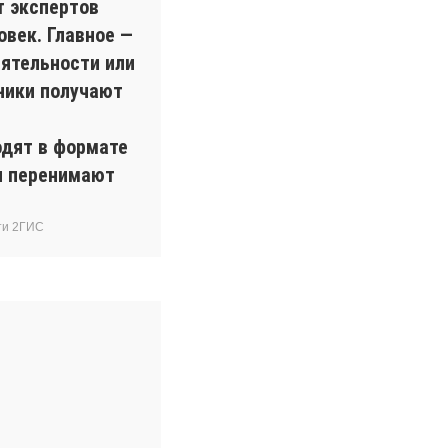
т экспертов
овек. Главное —
ятельности или
ники получают
одят в формате
ки перенимают
ти 2ГИС