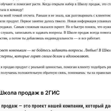
 обучают и помогают расти. Когда открыли набор в Школу продаж, это ст
пала в команду!
а моей точкой отсчета. Раньше я не знала, как разговаривать с клиентом:
 или продукт. Первое занятие далось тяжело. Новая информация усваивала
родажах. Самым сложным оказался скрипт. Но я быстро поняла, что нуж
т слушать, записывать и задавать вопросы. В Школе продаж всегда помога
астям, а потом ты добавляешь индивидуальности — и все работает.
овет новеньким — не бойтесь задавать вопросы. Любые! В Шко
перты, которые горят своим делом и вдохновляют.
 я продаю продукт с реальной ценностью, помогаю клиенту подобрать р
а получаешь положительную обратную связь, понимаешь: ты на правильн
 Школа продаж в 2ГИС
 продаж — это проект нашей компании, который д