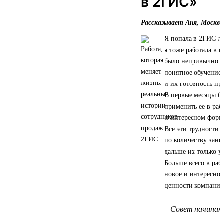
в 2ГИС»
Рассказывает Аня, Москв
Я попала в 2ГИС л
я тоже работала в
было непривычно: 
понятное обучение
и их готовность 
В первые месяцы 
применить ее в ра
и интересном форм
Все эти трудности
по количеству зан
дальше их только 
Больше всего в ра
новое и интересно
ценности компании
Совет начинаю