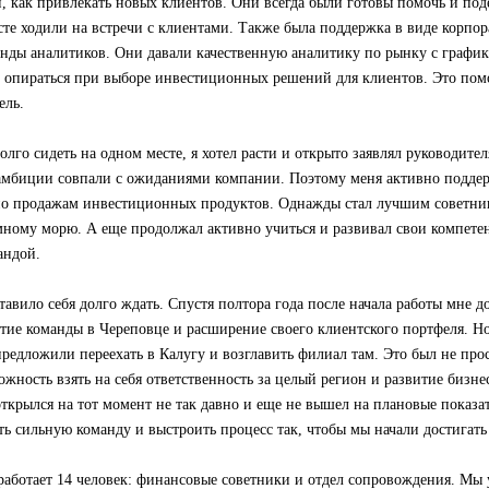
и, как привлекать новых клиентов. Они всегда были готовы помочь и по
те ходили на встречи с клиентами. Также была поддержка в виде корпо
анды аналитиков. Они давали качественную аналитику по рынку с график
 опираться при выборе инвестиционных решений для клиентов. Это пом
ель.
олго сидеть на одном месте, я хотел расти и открыто заявлял руководите
амбиции совпали с ожиданиями компании. Поэтому меня активно поддер
по продажам инвестиционных продуктов. Однажды стал лучшим советник
мному морю. А еще продолжал активно учиться и развивал свои компете
андой.
авило себя долго ждать. Спустя полтора года после начала работы мне д
итие команды в Череповце и расширение своего клиентского портфеля. 
предложили переехать в Калугу и возглавить филиал там. Это был не про
ожность взять на себя ответственность за целый регион и развитие бизне
ткрылся на тот момент не так давно и еще не вышел на плановые показ
ь сильную команду и выстроить процесс так, чтобы мы начали достигать
работает 14 человек: финансовые советники и отдел сопровождения. Мы