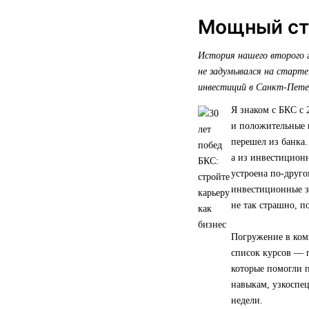
Мощный ста
История нашего второго г
не задумывался на старте
инвестиций в Санкт-Пете
Я знаком с БКС с 
и положительные 
перешел из банка.
а из инвестицион
устроена по-друго
инвестиционные за
не так страшно, п
Погружение в ком
список курсов — 
которые помогли п
навыкам, узкоспе
недели.