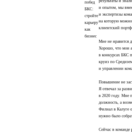
результаты и знал
и опытом, мы вмес
и экспертизы ком
на которую можно
клиентский портф
Мне не нравится д
Хорошо, что мои 
в конкурсах БКС 
круиз по Средизе
и управлении ком
Повышение не заст
Я отвечал за разв
в 2020 году. Мне 
должность, а возм
Филиал в Калуге о
нужно было собрат
Сейчас в команде 