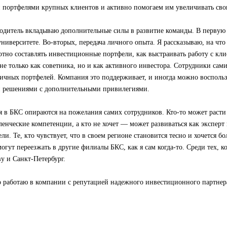
портфелями крупных клиентов и активно помогаем им увеличивать сво
одитель вкладываю дополнительные силы в развитие команды. В первую 
ниверситете. Во-вторых, передача личного опыта. Я рассказываю, на чт
мотно составлять инвестиционные портфели, как выстраивать работу с кли
не только как советника, но и как активного инвестора. Сотрудники са
личных портфелей. Компания это поддерживает, и иногда можно воспольз
 решениями с дополнительными привилегиями.
 в БКС опираются на пожелания самих сотрудников. Кто-то может расти 
ленческие компетенции, а кто не хочет — может развиваться как эксперт
ли. Те, кто чувствует, что в своем регионе становится тесно и хочется 
огут переезжать в другие филиалы БКС, как я сам когда-то. Среди тех, ко
у и Санкт-Петербург.
то работаю в компании с репутацией надежного инвестиционного партнер