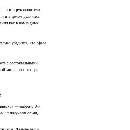
коллеги и руководители —
чи и в целом делились
ения как в командных
ельно убедился, что сфера
оте с состоятельными
рвый миллион и теперь
е
шавская — выбрала для
ьми и получает опыт,
ветником. Дальше были