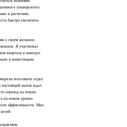
делиться знаниями
ративного университета
ами и расчетами,
огло быстро увеличить
лям о своем желании.
живали. Я участвовал
ом квартала и выиграл
нции в инвестициях
оверили возглавить отдел.
Но настоящий вызов ждал
сто переход на новую
са на новом уровне.
атели эффективности. Мне
 целей.
 управляем