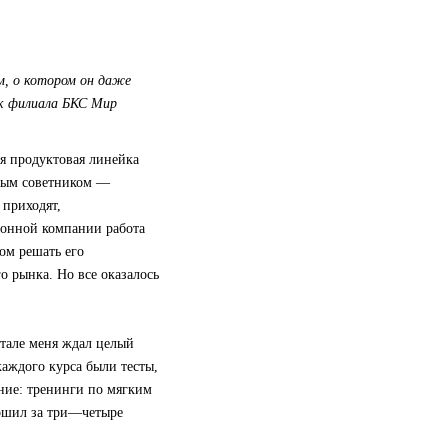
м, о котором он даже
ик филиала БКС Мир
ая продуктовая линейка
овым советником —
 приходят,
ионной компании работа
ом решать его
о рынка. Но все оказалось
ртале меня ждал целый
аждого курса были тесты,
ение: тренинги по мягким
ершил за три—четыре