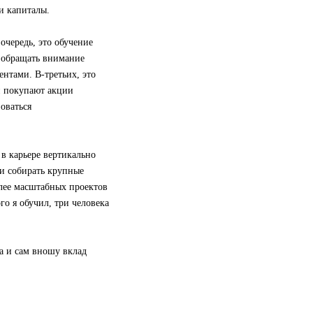
и капиталы.
очередь, это обучение
о обращать внимание
ентами. В-третьих, это
ми покупают акции
оваться
в карьере вертикально
 и собирать крупные
более масштабных проектов
го я обучил, три человека
а и сам вношу вклад