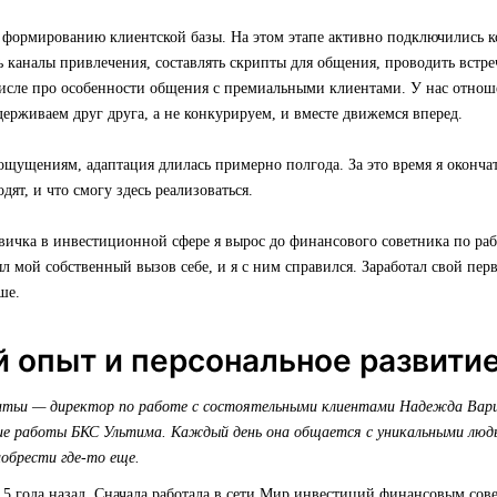
к формированию клиентской базы. На этом этапе активно подключились 
 каналы привлечения, составлять скрипты для общения, проводить встре
числе про особенности общения с премиальными клиентами. У нас отнош
держиваем друг друга, а не конкурируем, и вместе движемся вперед.
ущениям, адаптация длилась примерно полгода. За это время я окончат
дят, и что смогу здесь реализоваться.
овичка в инвестиционной сфере я вырос до финансового советника по раб
л мой собственный вызов себе, и я с ним справился. Заработал свой пе
ше.
 опыт и персональное развити
атьи — директор по работе с состоятельными клиентами Надежда Вар
ние работы БКС Ультима. Каждый день она общается с уникальными люд
обрести где-то еще.
,5 года назад. Сначала работала в сети Мир инвестиций финансовым со