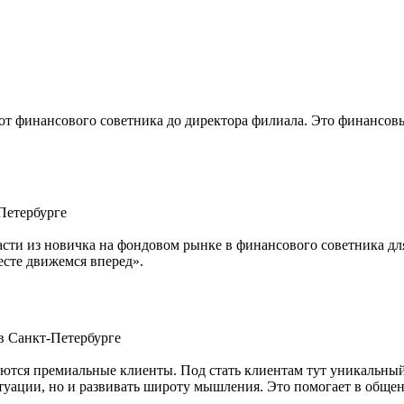
 от финансового советника до директора филиала. Это финансов
Петербурге
расти из новичка на фондовом рынке в финансового советника дл
есте движемся вперед».
в Санкт-Петербурге
тся премиальные клиенты. Под стать клиентам тут уникальный 
итуации, но и развивать широту мышления. Это помогает в общ