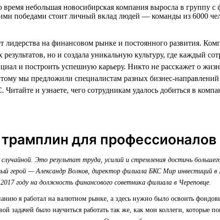
о время небольшая новосибирская компания выросла в группу с ф
ими победами стоит личный вклад людей — команды из 6000 чел
ет лидерства на финансовом рынке и постоянного развития. Ком
 результатов, но и создала уникальную культуру, где каждый со
нциал и построить успешную карьеру. Никто не расскажет о жиз
этому мы предложили специалистам разных бизнес-направлений
 Читайте и узнаете, чего сотрудникам удалось добиться в компа
 трамплин для профессионалов
 случайной. Это результат труда, усилий и стремления достичь большего
й герой — Александр Волков, директор филиала БКС Мир инвестиций в 
 2017 году на должность финансового советника филиала в Череповце.
панию я работал на валютном рынке, а здесь нужно было освоить фондо
ой задачей было научиться работать так же, как мои коллеги, которые п