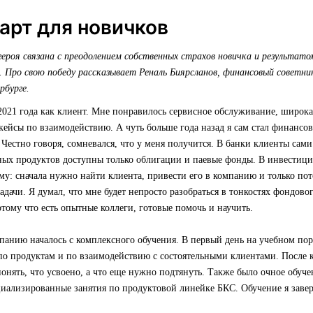
рт для новичков
ероя связана с преодолением собственных страхов новичка и результато
. Про свою победу рассказывает Реналь Биярсланов, финансовый советн
рбурге.
2021 года как клиент. Мне понравилось сервисное обслуживание, широк
кейсы по взаимодействию. А чуть больше года назад я сам стал финанс
 Честно говоря, сомневался, что у меня получится. В банки клиенты сами
ных продуктов доступны только облигации и паевые фонды. В инвестиц
му: сначала нужно найти клиента, привести его в компанию и только пот
дачи. Я думал, что мне будет непросто разобраться в тонкостях фондовог
отому что есть опытные коллеги, готовые помочь и научить.
панию началось с комплексного обучения. В первый день на учебном по
по продуктам и по взаимодействию с состоятельными клиентами. После к
онять, что усвоено, а что еще нужно подтянуть. Также было очное обуч
циализированные занятия по продуктовой линейке БКС. Обучение я зав