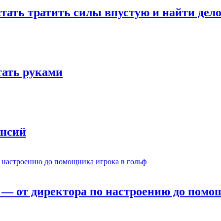
стать тратить силы впустую и найти дел
отать руками
ансий
— от директора по настроению до помощ