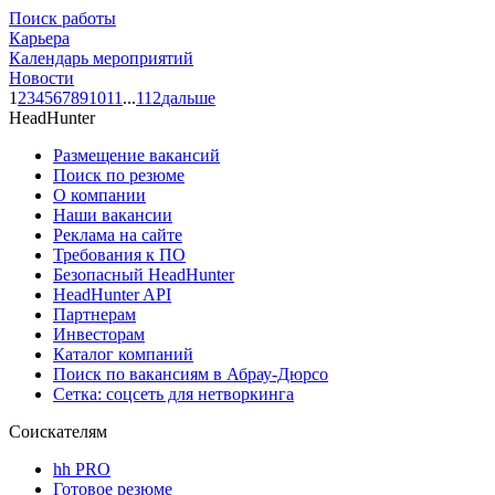
Поиск работы
Карьера
Календарь мероприятий
Новости
1
2
3
4
5
6
7
8
9
10
11
...
112
дальше
HeadHunter
Размещение вакансий
Поиск по резюме
О компании
Наши вакансии
Реклама на сайте
Требования к ПО
Безопасный HeadHunter
HeadHunter API
Партнерам
Инвесторам
Каталог компаний
Поиск по вакансиям в Абрау-Дюрсо
Сетка: соцсеть для нетворкинга
Соискателям
hh PRO
Готовое резюме