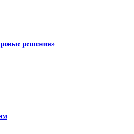
фровые решения»
мим