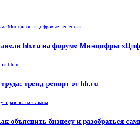
 панели hh.ru на форуме Минцифры «Ци
труда: тренд-репорт от hh.ru
Как объяснить бизнесу и разобраться са