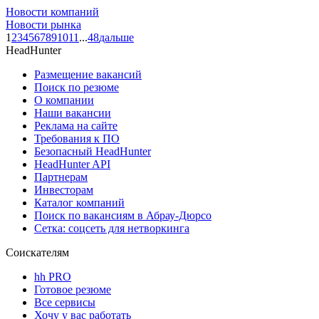
Новости компаний
Новости рынка
1
2
3
4
5
6
7
8
9
10
11
...
48
дальше
HeadHunter
Размещение вакансий
Поиск по резюме
О компании
Наши вакансии
Реклама на сайте
Требования к ПО
Безопасный HeadHunter
HeadHunter API
Партнерам
Инвесторам
Каталог компаний
Поиск по вакансиям в Абрау-Дюрсо
Сетка: соцсеть для нетворкинга
Соискателям
hh PRO
Готовое резюме
Все сервисы
Хочу у вас работать