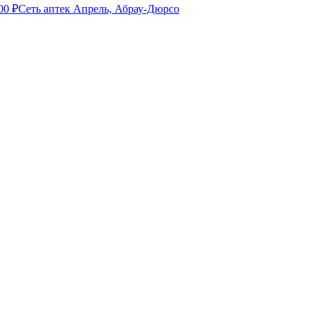
00
₽
Сеть аптек Апрель, Абрау-Дюрсо