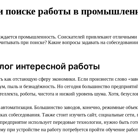
и поиске работы в промышлен
нуждается промышленность. Соискателей привлекают отличными 
учитывать при поиске? Какие вопросы задавать на собеседован
лог интересной работы
как отстающую сферу экономики. Если произнести слово «завод
шум, пыль и безнадёжность. Но сегодня большинство предприяти
лекта, роботы, чистота и низкий уровень шума. Хотя, безусловн
я автоматизация. Большинство заводов, конечно, режимные объек
ах собеседования. Также стоит изучить сайт, социальные сети,
 предприятие использует передовые технологии, нужно быть го
ому при устройстве на работу потребуется пройти обучение раб