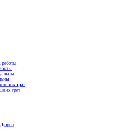
работы
альны
шних трат
-Дюрсо