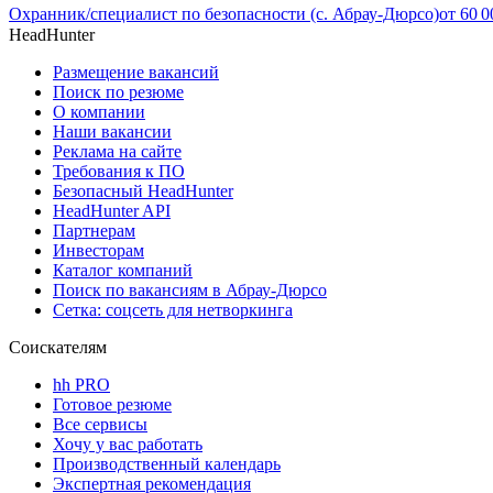
Охранник/специалист по безопасности (с. Абрау-Дюрсо)
от
60 0
HeadHunter
Размещение вакансий
Поиск по резюме
О компании
Наши вакансии
Реклама на сайте
Требования к ПО
Безопасный HeadHunter
HeadHunter API
Партнерам
Инвесторам
Каталог компаний
Поиск по вакансиям в Абрау-Дюрсо
Сетка: соцсеть для нетворкинга
Соискателям
hh PRO
Готовое резюме
Все сервисы
Хочу у вас работать
Производственный календарь
Экспертная рекомендация