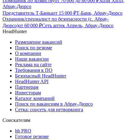
Помощник по хозяйству
от
70 000
до
80 000
₽
Холи Хилл,
Абрау-Дюрсо
Представитель Т-Банка
от
15 000
₽
Т-Банк, Абрау-Дюрсо
Охранник/специалист по безопасности (с. Абрау-
Дюрсо)
от
60 000
₽
Сеть аптек Апрель, Абрау-Дюрсо
HeadHunter
Размещение вакансий
Поиск по резюме
О компании
Наши вакансии
Реклама на сайте
Требования к ПО
Безопасный HeadHunter
HeadHunter API
Партнерам
Инвесторам
Каталог компаний
Поиск по вакансиям в Абрау-Дюрсо
Сетка: соцсеть для нетворкинга
Соискателям
hh PRO
Готовое резюме