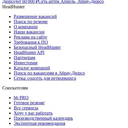
Дюрсо)
от
60 000
₽
Сеть аптек Апрель, Абрау-Дюрсо
HeadHunter
Размещение вакансий
Поиск по резюме
О компании
Наши вакансии
Реклама на сайте
Требования к ПО
Безопасный HeadHunter
HeadHunter API
Партнерам
Инвесторам
Каталог компаний
Поиск по вакансиям в Абрау-Дюрсо
Сетка: соцсеть для нетворкинга
Соискателям
hh PRO
Готовое резюме
Все сервисы
Хочу у вас работать
Производственный календарь
Экспертная рекомендация