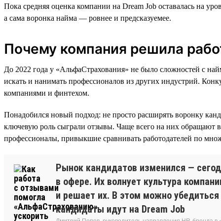
Пока средняя оценка компании на Dream Job оставалась на уров
а сама воронка найма — ровнее и предсказуемее.
Почему компания решила рабо
До 2022 года у «АльфаСтрахования» не было сложностей с най
искать и нанимать профессионалов из других индустрий. Конку
компаниями и финтехом.
Понадобился новый подход: не просто расширять воронку канди
ключевую роль сыграли отзывы. Чаще всего на них обращают в
профессионалы, привыкшие сравнивать работодателей по множ
Рынок кандидатов изменился — сегод
в офере. Их волнует культура компани
и решает их. В этом можно убедиться 
кандидаты идут на Dream Job
Дмитрий Попов, руководитель направления HR-бренда в