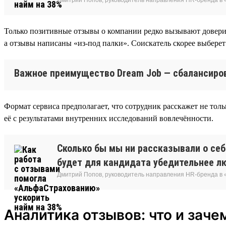
Только позитивные отзывы о компании редко вызывают доверие 
а отзывы написаны «из-под палки». Соискатель скорее выберет 
Важное преимущество Dream Job — сбалансиров
Формат сервиса предполагает, что сотрудник расскажет не толь
её с результатами внутренних исследований вовлечённости.
Сколько бы мы ни рассказывали о себе
будет для кандидата убедительнее л
Дмитрий Попов, руководитель направления HR-бренда в
Аналитика отзывов: что и заче