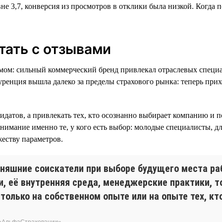
не 3,7, конверсия из просмотров в отклики была низкой. Когда 
тать с отзывами
мом: сильный коммерческий бренд привлекал отраслевых специа
ренция вышла далеко за пределы страхового рынка: теперь прих
датов, а привлекать тех, кто осознанно выбирает компанию и по
нимание именно те, у кого есть выбор: молодые специалисты, д
еству параметров.
няшние соискатели при выборе будущего места раб
и, её внутренняя среда, менеджерские практики, т
только на собственном опыте или на опыте тех, кт
 «АльфаСтраховании»