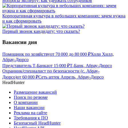
Вопросы эксперту: как удержать сотрудников
Корпоративная культура в небольших компаниях: зачем нужна
и как сформировать
Первый звонок кандидату: что сказать?
Вакансии дня
Помощник по хозяйству
от
70 000
до
80 000
₽
Холи Хилл,
Абрау-Дюрсо
Представитель Т-Банка
от
15 000
₽
Т-Банк, Абрау-Дюрсо
Охранник/специалист по безопасности (с. Абрау-
Дюрсо)
от
60 000
₽
Сеть аптек Апрель, Абрау-Дюрсо
HeadHunter
Размещение вакансий
Поиск по резюме
О компании
Наши вакансии
Реклама на сайте
Требования к ПО
Безопасный HeadHunter