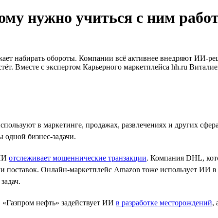
ому нужно учиться с ним рабо
жает набирать обороты. Компании всё активнее внедряют ИИ‑ре
тёт. Вместе с экспертом Карьерного маркетплейса hh.ru Виталие
ользуют в маркетинге, продажах, развлечениях и других сферах
ы одной бизнес-задачи.
 ИИ
отслеживает мошеннические транзакции
. Компания DHL, кот
и поставок. Онлайн-маркетплейс Amazon тоже использует ИИ в 
задач.
 «Газпром нефть» задействует ИИ
в разработке месторождений
,