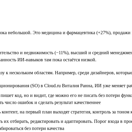
пока небольшой. Это медицина и фармацевтика (+27%), продажи 
ительство и недвижимость (−11%), высший и средний менеджмен
анность ИИ-навыков там пока остаётся низкой.
зу к нескольким областям. Например, среди дизайнеров, которые 
иционирования (SO) в Cloud.ru Виталия Ранна, ИИ уже меняет ра
пишет код, но и видит, где можно его не писать без потери фу
ть число ошибок и сделать результат качественнее
контент, на первый план выходят стратегия, контроль за тоно
ь их отбирать, редактировать и адаптировать. Порог входа в пр
ироваться без потери качества