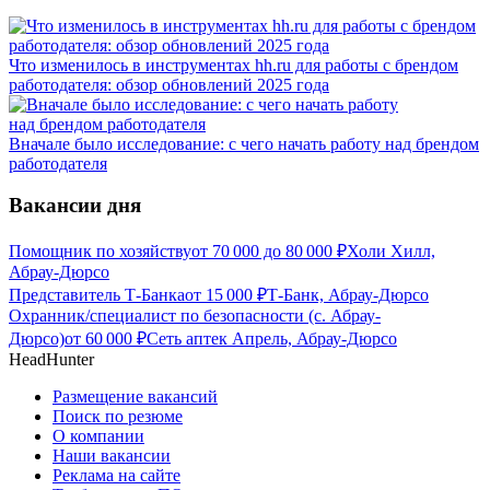
Что изменилось в инструментах hh.ru для работы с брендом
работодателя: обзор обновлений 2025 года
Вначале было исследование: с чего начать работу над брендом
работодателя
Вакансии дня
Помощник по хозяйству
от
70 000
до
80 000
₽
Холи Хилл,
Абрау-Дюрсо
Представитель Т-Банка
от
15 000
₽
Т-Банк, Абрау-Дюрсо
Охранник/специалист по безопасности (с. Абрау-
Дюрсо)
от
60 000
₽
Сеть аптек Апрель, Абрау-Дюрсо
HeadHunter
Размещение вакансий
Поиск по резюме
О компании
Наши вакансии
Реклама на сайте