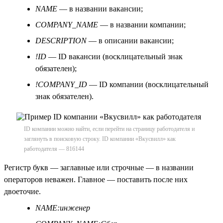
NAME
— в названии вакансии;
COMPANY_NAME
— в названии компании;
DESCRIPTION
— в описании вакансии;
!ID
— ID вакансии (восклицательный знак
обязателен);
!COMPANY_ID
— ID компании (восклицательный
знак обязателен).
ID компании можно найти, если перейти на страницу работодателя и
заглянуть в поисковую строку. ID компании «Вкусвилл» как
работодателя — 816144
Регистр букв — заглавные или строчные — в названии
операторов неважен. Главное — поставить после них
двоеточие.
NAME:инженер