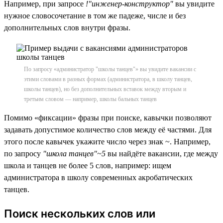
Например, при запросе
!"инженер-конструктор"
вы увидите
нужное словосочетание в том же падеже, числе и без
дополнительных слов внутри фразы.
По запросу «администратор "школы танцев"» вы увидите вакансии с
этими словами в разных формах (администратора, в школу танцев,
школы танцев), но без дополнительных вставок между вторым и
третьим словом — например, школы бальных танцев
Помимо «фиксации» фразы при поиске, кавычки позволяют
задавать допустимое количество слов между её частями. Для
этого после кавычек укажите число через знак ~. Например,
по запросу
"школа танцев"~5
вы найдёте вакансии, где между
школа и танцев не более 5 слов, например: ищем
администратора в школу современных акробатических
танцев.
Поиск нескольких слов или