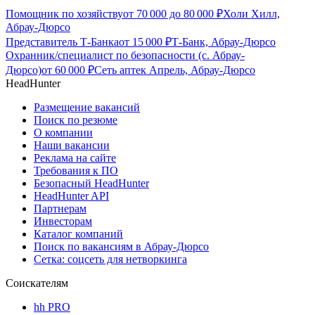
Помощник по хозяйству
от
70 000
до
80 000
₽
Холи Хилл,
Абрау-Дюрсо
Представитель Т-Банка
от
15 000
₽
Т-Банк, Абрау-Дюрсо
Охранник/специалист по безопасности (с. Абрау-
Дюрсо)
от
60 000
₽
Сеть аптек Апрель, Абрау-Дюрсо
HeadHunter
Размещение вакансий
Поиск по резюме
О компании
Наши вакансии
Реклама на сайте
Требования к ПО
Безопасный HeadHunter
HeadHunter API
Партнерам
Инвесторам
Каталог компаний
Поиск по вакансиям в Абрау-Дюрсо
Сетка: соцсеть для нетворкинга
Соискателям
hh PRO