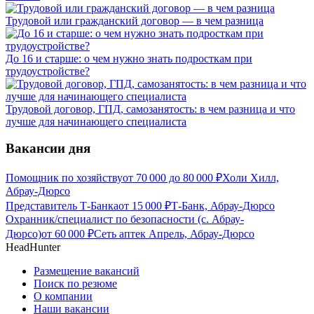
Трудовой или гражданский договор — в чем разница
До 16 и старше: о чем нужно знать подросткам при
трудоустройстве?
Трудовой договор, ГПД, самозанятость: в чем разница и что
лучше для начинающего специалиста
Вакансии дня
Помощник по хозяйству
от
70 000
до
80 000
₽
Холи Хилл,
Абрау-Дюрсо
Представитель Т-Банка
от
15 000
₽
Т-Банк, Абрау-Дюрсо
Охранник/специалист по безопасности (с. Абрау-
Дюрсо)
от
60 000
₽
Сеть аптек Апрель, Абрау-Дюрсо
HeadHunter
Размещение вакансий
Поиск по резюме
О компании
Наши вакансии