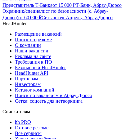
Представитель Т-Банка
от
15 000
₽
Т-Банк, Абрау-Дюрсо
Охранник/специалист по безопасности (с. Абрау-
Дюрсо)
от
60 000
₽
Сеть аптек Апрель, Абрау-Дюрсо
HeadHunter
Размещение вакансий
Поиск по резюме
О компании
Наши вакансии
Реклама на сайте
Требования к ПО
Безопасный HeadHunter
HeadHunter API
Партнерам
Инвесторам
Каталог компаний
Поиск по вакансиям в Абрау-Дюрсо
Сетка: соцсеть для нетворкинга
Соискателям
hh PRO
Готовое резюме
Все сервисы
Хочу у вас работать