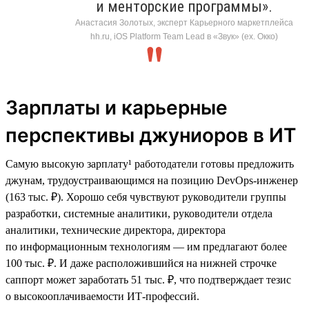
и менторские программы».
Анастасия Золотых, эксперт Карьерного маркетплейса
hh.ru, iOS Platform Team Lead в «Звук» (ex. Окко)
Зарплаты и карьерные
перспективы джуниоров в ИТ
Самую высокую зарплату¹ работодатели готовы предложить
джунам, трудоустраивающимся на позицию DevOps-инженер
(163 тыс. ₽). Хорошо себя чувствуют руководители группы
разработки, системные аналитики, руководители отдела
аналитики, технические директора, директора
по информационным технологиям — им предлагают более
100 тыс. ₽. И даже расположившийся на нижней строчке
саппорт может заработать 51 тыс. ₽, что подтверждает тезис
о высокооплачиваемости ИТ-профессий.