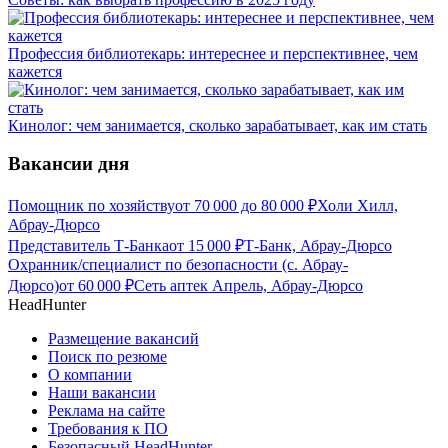
Профессия библиотекарь: интереснее и перспективнее, чем
кажется
Кинолог: чем занимается, сколько зарабатывает, как им стать
Вакансии дня
Помощник по хозяйству
от
70 000
до
80 000
₽
Холи Хилл,
Абрау-Дюрсо
Представитель Т-Банка
от
15 000
₽
Т-Банк, Абрау-Дюрсо
Охранник/специалист по безопасности (с. Абрау-
Дюрсо)
от
60 000
₽
Сеть аптек Апрель, Абрау-Дюрсо
HeadHunter
Размещение вакансий
Поиск по резюме
О компании
Наши вакансии
Реклама на сайте
Требования к ПО
Безопасный HeadHunter