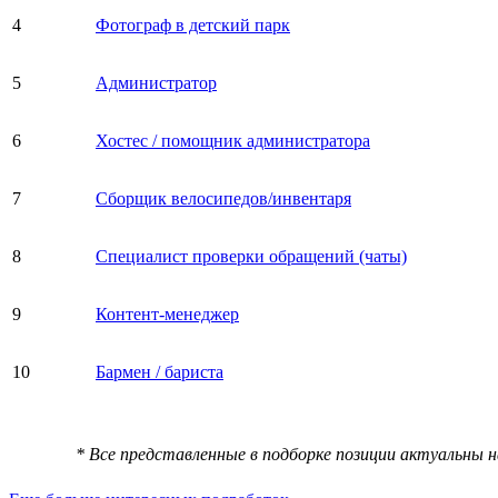
4
Фотограф в детский парк
5
Администратор
6
Хостес / помощник администратора
7
Сборщик велосипедов/инвентаря
8
Специалист проверки обращений (чаты)
9
Контент-менеджер
10
Бармен / бариста
* Все представленные в подборке позиции актуальны 