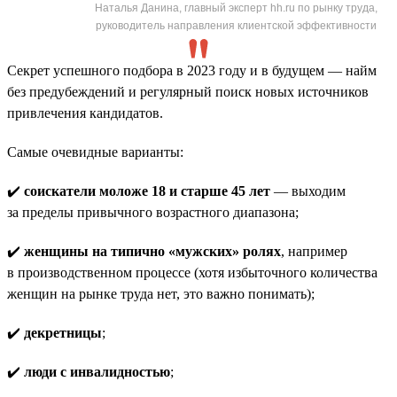
Наталья Данина, главный эксперт hh.ru по рынку труда,
руководитель направления клиентской эффективности
Секрет успешного подбора в 2023 году и в будущем — найм
без предубеждений и регулярный поиск новых источников
привлечения кандидатов.
Самые очевидные варианты:
✔️
соискатели моложе 18 и старше 45 лет
— выходим
за пределы привычного возрастного диапазона;
✔️
женщины на типично «мужских» ролях
, например
в производственном процессе (хотя избыточного количества
женщин на рынке труда нет, это важно понимать);
✔️
декретницы
;
✔️
люди с инвалидностью
;