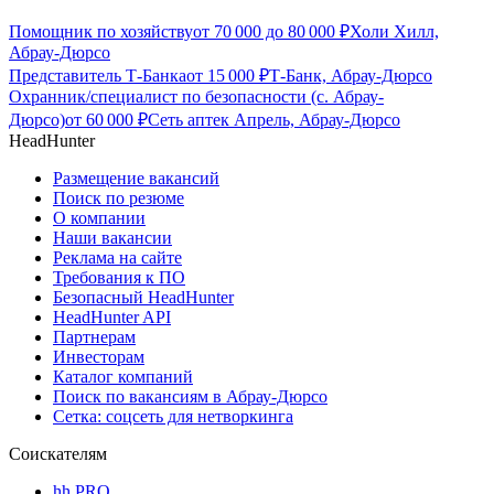
Помощник по хозяйству
от
70 000
до
80 000
₽
Холи Хилл,
Абрау-Дюрсо
Представитель Т-Банка
от
15 000
₽
Т-Банк, Абрау-Дюрсо
Охранник/специалист по безопасности (с. Абрау-
Дюрсо)
от
60 000
₽
Сеть аптек Апрель, Абрау-Дюрсо
HeadHunter
Размещение вакансий
Поиск по резюме
О компании
Наши вакансии
Реклама на сайте
Требования к ПО
Безопасный HeadHunter
HeadHunter API
Партнерам
Инвесторам
Каталог компаний
Поиск по вакансиям в Абрау-Дюрсо
Сетка: соцсеть для нетворкинга
Соискателям
hh PRO