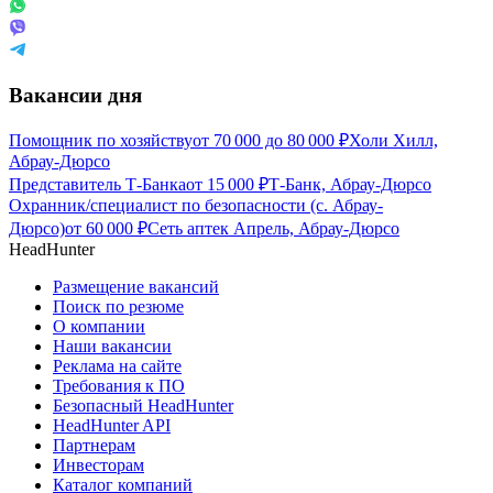
Вакансии дня
Помощник по хозяйству
от
70 000
до
80 000
₽
Холи Хилл,
Абрау-Дюрсо
Представитель Т-Банка
от
15 000
₽
Т-Банк, Абрау-Дюрсо
Охранник/специалист по безопасности (с. Абрау-
Дюрсо)
от
60 000
₽
Сеть аптек Апрель, Абрау-Дюрсо
HeadHunter
Размещение вакансий
Поиск по резюме
О компании
Наши вакансии
Реклама на сайте
Требования к ПО
Безопасный HeadHunter
HeadHunter API
Партнерам
Инвесторам
Каталог компаний