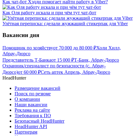
Как чат-бот Хэдди помогает найти работу в Viber?
Как Оля работу искала и при чём тут чат-бот
Улётная переписка: сделали жужжащий стикерпак для Viber
Вакансии дня
Помощник по хозяйству
от
70 000
до
80 000
₽
Холи Хилл,
Абрау-Дюрсо
Представитель Т-Банка
от
15 000
₽
Т-Банк, Абрау-Дюрсо
Охранник/специалист по безопасности (с. Абрау-
Дюрсо)
от
60 000
₽
Сеть аптек Апрель, Абрау-Дюрсо
HeadHunter
Размещение вакансий
Поиск по резюме
О компании
Наши вакансии
Реклама на сайте
Требования к ПО
Безопасный HeadHunter
HeadHunter API
Партнерам