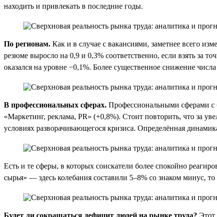
находить и привлекать в последние годы.
По регионам.
Как и в случае с вакансиями, заметнее всего из
резюме выросло на 0,9 и 0,3% соответственно, если взять за т
оказался на уровне −0,1%. Более существенное снижение числа
В профессиональных сферах.
Профессиональными сферами с б
«Маркетинг, реклама, PR» (+0,8%). Стоит повторить, что за у
условиях разворачивающегося кризиса. Определённая динамика 
Есть и те сферы, в которых соискатели более спокойно реагир
сырья» — здесь колебания составили 5–8% со знаком минус, то
Будет ли сокращаться дефицит людей на рынке труда?
Этот 