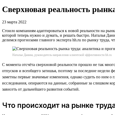
Сверхновая реальность рынка
23 марта 2022
Стоило компаниям адаптироваться к новой реальности на рынке
которой теперь нужно и думать, и решать быстро. Наталья Дан
делимся прогнозами главного эксперта hh.ru по рынку труда, ч
Наталья Данина, руководитель направления клиентской эффективности hh.ru
С момента отсчёта сверхновой реальности прошло не так мног
отпусков и всеобщего затишья, поэтому за последние недели ф
заметны первые значимые изменения, однако судить по ним о 
исследования, опираются на данные, собранные за слишком кор
зависеть от дальнейшего развития событий.
Что происходит на рынке труд