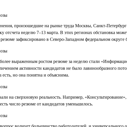
менения, произошедшие на рынке труда Москвы, Санкт-Петербург
очку отсчета неделю 7–13 марта. В этих регионах обстановка мож
 резюме зафиксировано в Северо-Западном федеральном округе б
олее выраженным ростом резюме за неделю стали «Информацион
величением активности кандидатов не было лавинообразного пот
есть, но она понятна и объяснима.
овали на сверхновую реальность. Например, «Консультирование»
 есть число резюме от кандидатов уменьшилось.
вопрос волнует большинство работодателей, и универсального от