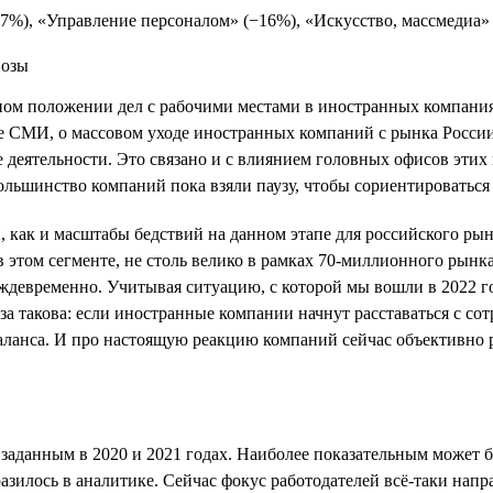
17%), «Управление персоналом» (−16%), «Искусство, массмедиа» 
ьном положении дел с рабочими местами в иностранных компан
ые СМИ, о массовом уходе иностранных компаний с рынка Росси
ке деятельности. Это связано и с влиянием головных офисов эти
льшинство компаний пока взяли паузу, чтобы сориентироваться 
, как и масштабы бедствий на данном этапе для российского рын
в этом сегменте, не столь велико в рамках 70-миллионного рынк
еждевременно. Учитывая ситуацию, с которой мы вошли в 2022 г
а такова: если иностранные компании начнут расставаться с сот
ланса. И про настоящую реакцию компаний сейчас объективно р
 заданным в 2020 и 2021 годах. Наиболее показательным может 
разилось в аналитике. Сейчас фокус работодателей всё-таки нап