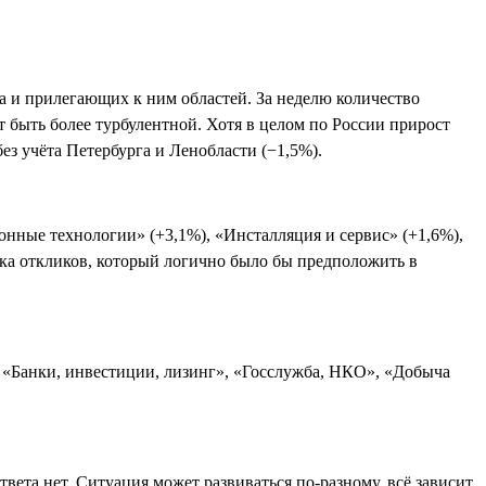
а и прилегающих к ним областей. За неделю количество
ет быть более турбулентной. Хотя в целом по России прирост
ез учёта Петербурга и Ленобласти (−1,5%).
ные технологии» (+3,1%), «Инсталляция и сервис» (+1,6%),
ока откликов, который логично было бы предположить в
, «Банки, инвестиции, лизинг», «Госслужба, НКО», «Добыча
вета нет. Ситуация может развиваться по-разному, всё зависит