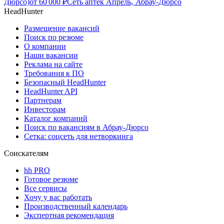
Дюрсо)
от
60 000
₽
Сеть аптек Апрель, Абрау-Дюрсо
HeadHunter
Размещение вакансий
Поиск по резюме
О компании
Наши вакансии
Реклама на сайте
Требования к ПО
Безопасный HeadHunter
HeadHunter API
Партнерам
Инвесторам
Каталог компаний
Поиск по вакансиям в Абрау-Дюрсо
Сетка: соцсеть для нетворкинга
Соискателям
hh PRO
Готовое резюме
Все сервисы
Хочу у вас работать
Производственный календарь
Экспертная рекомендация